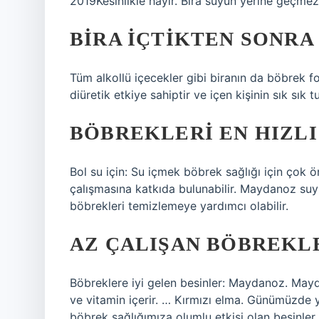
2019Kesinlikle hayır. Bira suyun yerine geçme
BIRA IÇTIKTEN SONRA 
Tüm alkollü içecekler gibi biranın da böbrek fo
diüretik etkiye sahiptir ve içen kişinin sık sık 
BÖBREKLERI EN HIZLI
Bol su için: Su içmek böbrek sağlığı için çok ön
çalışmasına katkıda bulunabilir. Maydanoz suyu
böbrekleri temizlemeye yardımcı olabilir.
AZ ÇALIŞAN BÖBREKLE
Böbreklere iyi gelen besinler: Maydanoz. Mayd
ve vitamin içerir. … Kırmızı elma. Günümüzde y
böbrek sağlığımıza olumlu etkisi olan besinler