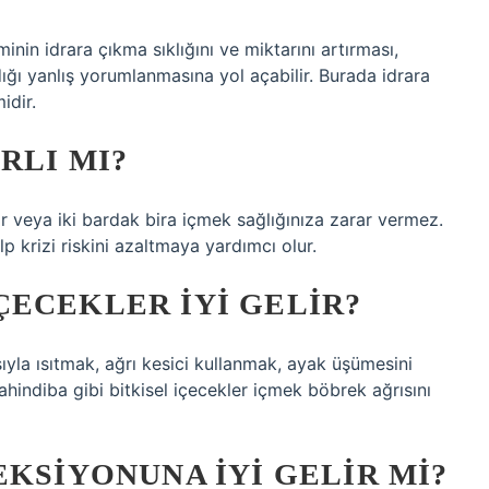
minin idrara çıkma sıklığını ve miktarını artırması,
rdığı yanlış yorumlanmasına yol açabilir. Burada idrara
idir.
RLI MI?
ir veya iki bardak bira içmek sağlığınıza zarar vermez.
p krizi riskini azaltmaya yardımcı olur.
ECEKLER IYI GELIR?
ıyla ısıtmak, ağrı kesici kullanmak, ayak üşümesini
indiba gibi bitkisel içecekler içmek böbrek ağrısını
EKSIYONUNA IYI GELIR MI?