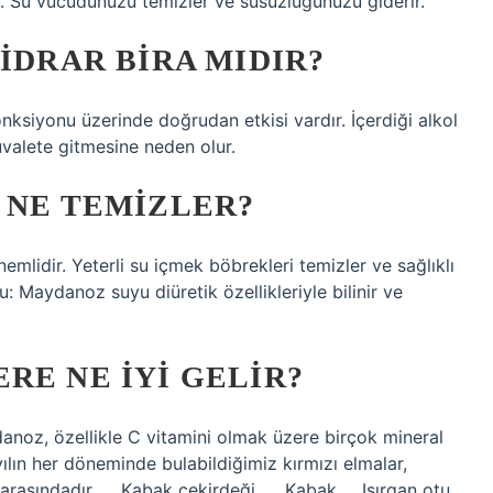
z. Su vücudunuzu temizler ve susuzluğunuzu giderir.
IDRAR BIRA MIDIR?
nksiyonu üzerinde doğrudan etkisi vardır. İçerdiği alkol
tuvalete gitmesine neden olur.
 NE TEMIZLER?
emlidir. Yeterli su içmek böbrekleri temizler ve sağlıklı
: Maydanoz suyu diüretik özellikleriyle bilinir ve
RE NE IYI GELIR?
anoz, özellikle C vitamini olmak üzere birçok mineral
ılın her döneminde bulabildiğimiz kırmızı elmalar,
 arasındadır. … Kabak çekirdeği. … Kabak … Isırgan otu.