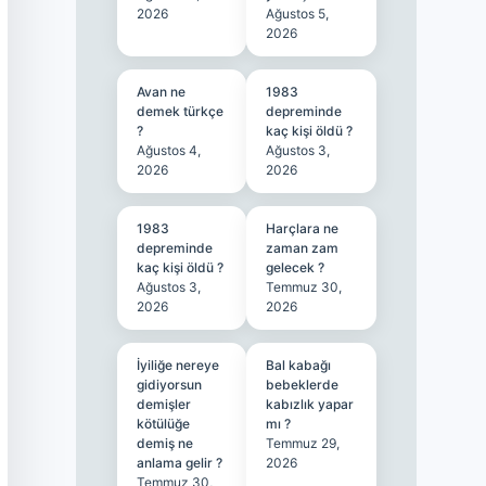
2026
Ağustos 5,
2026
Avan ne
1983
demek türkçe
depreminde
?
kaç kişi öldü ?
Ağustos 4,
Ağustos 3,
2026
2026
1983
Harçlara ne
depreminde
zaman zam
kaç kişi öldü ?
gelecek ?
Ağustos 3,
Temmuz 30,
2026
2026
İyiliğe nereye
Bal kabağı
gidiyorsun
bebeklerde
demişler
kabızlık yapar
kötülüğe
mı ?
demiş ne
Temmuz 29,
anlama gelir ?
2026
Temmuz 30,