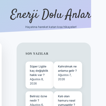
Enerji Dolu Anlar
Hayatına hareket katan kısa hikayeler!
betexper güncel giriş
SIDEBAR
SON YAZILAR
Süper Lig’de
Kahrolmak ne
kaç değişiklik
anlama gelir ?
hakkı var ?
Ağustos 7,
Ağustos 8,
2026
2026
Belirsiz özne
Katı olan
nedir ?
hamuru nasıl
Ağustos 6,
yumuşatılır ?