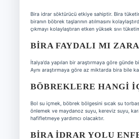
Bira idrar söktürücü etkiye sahiptir. Bira tüketi
biranın böbrek taşlarının atılmasını kolaylaştı
çıkmayı kolaylaştıran etken yüksek sıvı tüketim
BIRA FAYDALI MI ZARA
İtalya’da yapılan bir araştırmaya göre günde b
Aynı araştırmaya göre az miktarda bira bile kal
BÖBREKLERE HANGI IÇ
Bol su içmek, böbrek bölgesini sıcak su torbas
önlemek ve maydanoz suyu, kereviz suyu, karah
hafifletmeye yardımcı olacaktır.
BIRA IDRAR YOLU ENF