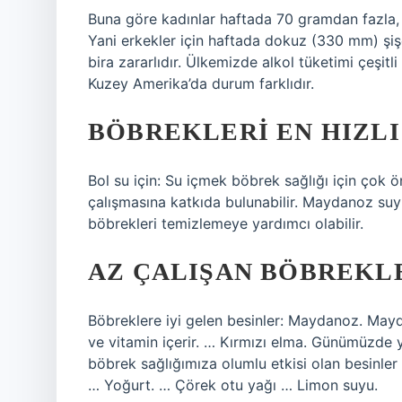
Buna göre kadınlar haftada 70 gramdan fazla, 
Yani erkekler için haftada dokuz (330 mm) şişe
bira zararlıdır. Ülkemizde alkol tüketimi çeşitl
Kuzey Amerika’da durum farklıdır.
BÖBREKLERI EN HIZLI
Bol su için: Su içmek böbrek sağlığı için çok ön
çalışmasına katkıda bulunabilir. Maydanoz suyu
böbrekleri temizlemeye yardımcı olabilir.
AZ ÇALIŞAN BÖBREKLE
Böbreklere iyi gelen besinler: Maydanoz. Mayd
ve vitamin içerir. … Kırmızı elma. Günümüzde y
böbrek sağlığımıza olumlu etkisi olan besinler
… Yoğurt. … Çörek otu yağı … Limon suyu.