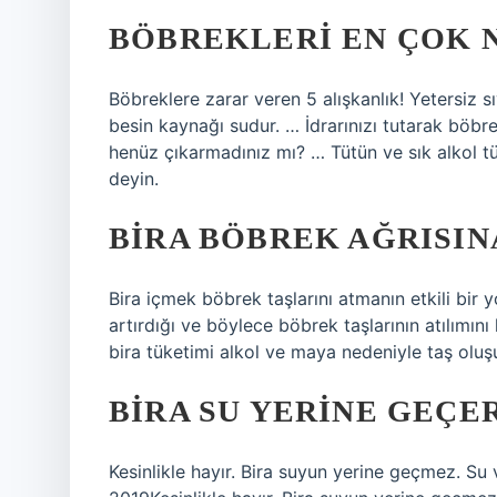
BÖBREKLERI EN ÇOK 
Böbreklere zarar veren 5 alışkanlık! Yetersiz 
besin kaynağı sudur. … İdrarınızı tutarak böbr
henüz çıkarmadınız mı? … Tütün ve sık alkol tü
deyin.
BIRA BÖBREK AĞRISINA
Bira içmek böbrek taşlarını atmanın etkili bir y
artırdığı ve böylece böbrek taşlarının atılımını
bira tüketimi alkol ve maya nedeniyle taş oluşum
BIRA SU YERINE GEÇER
Kesinlikle hayır. Bira suyun yerine geçmez. S