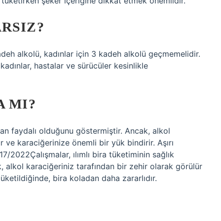
 tüketirken şeker içeriğine dikkat etmek önemlidir.
RSIZ?
adeh alkolü, kadınlar için 3 kadeh alkolü geçmemelidir.
adınlar, hastalar ve sürücüler kesinlikle
A MI?
ndan faydalı olduğunu göstermiştir. Ancak, alkol
r ve karaciğerinize önemli bir yük bindirir. Aşırı
17/2022Çalışmalar, ılımlı bira tüketiminin sağlık
 alkol karaciğeriniz tarafından bir zehir olarak görülür
tüketildiğinde, bira koladan daha zararlıdır.