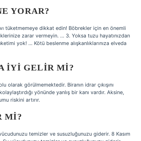
NE YORAR?
sıvı tüketmemeye dikkat edin! Böbrekler için en önemli
eklerinize zarar vermeyin. … 3. Yoksa tuzu hayatınızdan
ketimi yok! … Kötü beslenme alışkanlıklarınıza elveda
 IYI GELIR MI?
olu olarak görülmemektedir. Biranın idrar çıkışını
 kolaylaştırdığı yönünde yanlış bir kanı vardır. Aksine,
u riskini artırır.
 MI?
u vücudunuzu temizler ve susuzluğunuzu giderir. 8 Kasım