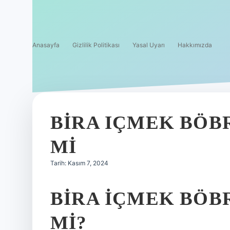
Anasayfa
Gizlilik Politikası
Yasal Uyarı
Hakkımızda
BIRA IÇMEK BÖB
MI
Tarih: Kasım 7, 2024
BIRA IÇMEK BÖB
MI?