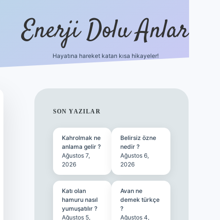
Enerji Dolu Anlar
Hayatına hareket katan kısa hikayeler!
betexper güncel giriş
SIDEBAR
SON YAZILAR
Kahrolmak ne
Belirsiz özne
anlama gelir ?
nedir ?
Ağustos 7,
Ağustos 6,
2026
2026
Katı olan
Avan ne
hamuru nasıl
demek türkçe
yumuşatılır ?
?
Ağustos 5,
Ağustos 4,