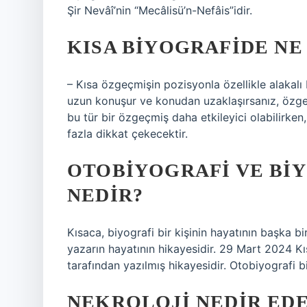
Şir Nevâî’nin “Mecâlisü’n-Nefâis”idir.
KISA BIYOGRAFIDE NE
– Kısa özgeçmişin pozisyonla özellikle alakalı b
uzun konuşur ve konudan uzaklaşırsanız, özgeç
bu tür bir özgeçmiş daha etkileyici olabilirke
fazla dikkat çekecektir.
OTOBIYOGRAFI VE BI
NEDIR?
Kısaca, biyografi bir kişinin hayatının başka bi
yazarın hayatının hikayesidir. 29 Mart 2024 Kıs
tarafından yazılmış hikayesidir. Otobiyografi bi
NEKROLOJI NEDIR ED