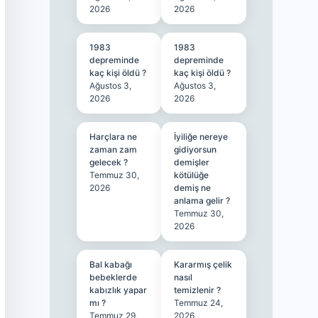
2026
2026
1983
1983
depreminde
depreminde
kaç kişi öldü ?
kaç kişi öldü ?
Ağustos 3,
Ağustos 3,
2026
2026
Harçlara ne
İyiliğe nereye
zaman zam
gidiyorsun
gelecek ?
demişler
Temmuz 30,
kötülüğe
2026
demiş ne
anlama gelir ?
Temmuz 30,
2026
Bal kabağı
Kararmış çelik
bebeklerde
nasıl
kabızlık yapar
temizlenir ?
mı ?
Temmuz 24,
Temmuz 29,
2026