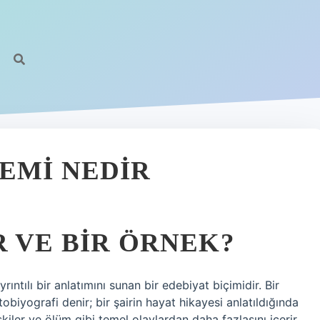
EMI NEDIR
R VE BIR ÖRNEK?
rıntılı bir anlatımını sunan bir edebiyat biçimidir. Bir
obiyografi denir; bir şairin hayat hikayesi anlatıldığında
işkiler ve ölüm gibi temel olaylardan daha fazlasını içerir.