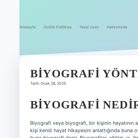
Anasayfa
Gizlilik Politikası
Yasal Uyarı
Hakkımızda
BIYOGRAFI YÖNT
Tarih: Ocak 28, 2025
BIYOGRAFI NEDI
Biyografi veya biyografi, bir kişinin hayatının ay
kişi kendi hayat hikayesini anlattığında buna ot
buna biyografi denir. Biyografiler, eğitim, iş, il