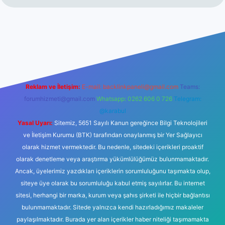
etexper güncel giriş
Reklam ve İletişim:
E-mail:
backlinkpaneli@gmail.com
Teams:
forumhizmeti@gmail.com
Whatsapp: 0262 606 0 726
Telegram:
@karabul
Yasal Uyarı:
Sitemiz, 5651 Sayılı Kanun gereğince Bilgi Teknolojileri
ve İletişim Kurumu (BTK) tarafından onaylanmış bir Yer Sağlayıcı
olarak hizmet vermektedir. Bu nedenle, sitedeki içerikleri proaktif
olarak denetleme veya araştırma yükümlülüğümüz bulunmamaktadır.
Ancak, üyelerimiz yazdıkları içeriklerin sorumluluğunu taşımakta olup,
siteye üye olarak bu sorumluluğu kabul etmiş sayılırlar. Bu internet
sitesi, herhangi bir marka, kurum veya şahıs şirketi ile hiçbir bağlantısı
bulunmamaktadır. Sitede yalnızca kendi hazırladığımız makaleler
paylaşılmaktadır. Burada yer alan içerikler haber niteliği taşımamakta