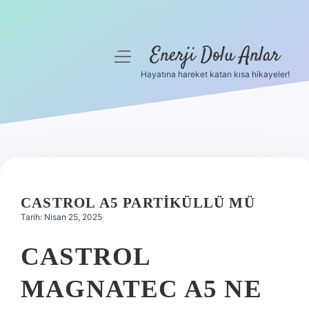
Enerji Dolu Anlar
menüyü
aç
Hayatına hareket katan kısa hikayeler!
Anasayfa
Gizlilik Politikası
Yasal Uyarı
Hakkımızda
CASTROL A5 PARTIKÜLLÜ MÜ
Tarih: Nisan 25, 2025
CASTROL
MAGNATEC A5 NE