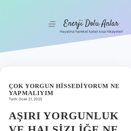
Enerji Dolu Anlar
menüyü
aç
Hayatına hareket katan kısa hikayeler!
Anasayfa
Gizlilik Politikası
Yasal Uyarı
Hakkımızda
ÇOK YORGUN HISSEDIYORUM NE
YAPMALIYIM
Tarih: Ocak 21, 2025
AŞIRI YORGUNLUK
VE HALSIZLIĞE NE