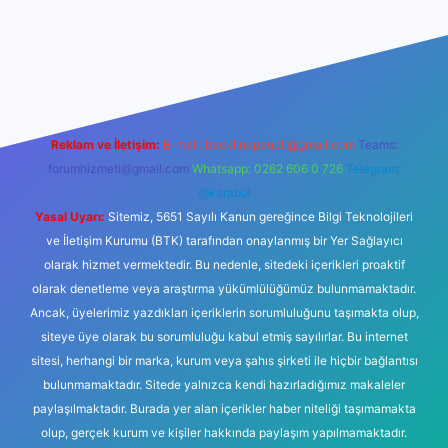
exper güncel giriş
Reklam ve İletişim:
E-mail:
backlinkpaneli@gmail.com
Teams:
forumhizmeti@gmail.com
Whatsapp: 0262 606 0 726
Telegram:
@karabul
Yasal Uyarı:
Sitemiz, 5651 Sayılı Kanun gereğince Bilgi Teknolojileri
ve İletişim Kurumu (BTK) tarafından onaylanmış bir Yer Sağlayıcı
olarak hizmet vermektedir. Bu nedenle, sitedeki içerikleri proaktif
olarak denetleme veya araştırma yükümlülüğümüz bulunmamaktadır.
Ancak, üyelerimiz yazdıkları içeriklerin sorumluluğunu taşımakta olup,
siteye üye olarak bu sorumluluğu kabul etmiş sayılırlar. Bu internet
sitesi, herhangi bir marka, kurum veya şahıs şirketi ile hiçbir bağlantısı
bulunmamaktadır. Sitede yalnızca kendi hazırladığımız makaleler
paylaşılmaktadır. Burada yer alan içerikler haber niteliği taşımamakta
olup, gerçek kurum ve kişiler hakkında paylaşım yapılmamaktadır.