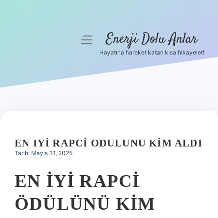
Enerji Dolu Anlar
menüyü
aç
Hayatına hareket katan kısa hikayeler!
Anasayfa
Gizlilik Politikası
Yasal Uyarı
Hakkımızda
EN IYI RAPCI ODULUNU KIM ALDI
Tarih: Mayıs 31, 2025
EN IYI RAPCI
ÖDÜLÜNÜ KIM