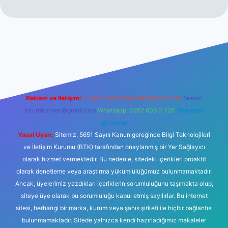
ş
Reklam ve İletişim:
E-mail:
backlinkpaneli@gmail.com
Teams:
forumhizmeti@gmail.com
Whatsapp: 0262 606 0 726
Telegram:
@karabul
Yasal Uyarı:
Sitemiz, 5651 Sayılı Kanun gereğince Bilgi Teknolojileri
ve İletişim Kurumu (BTK) tarafından onaylanmış bir Yer Sağlayıcı
olarak hizmet vermektedir. Bu nedenle, sitedeki içerikleri proaktif
olarak denetleme veya araştırma yükümlülüğümüz bulunmamaktadır.
Ancak, üyelerimiz yazdıkları içeriklerin sorumluluğunu taşımakta olup,
siteye üye olarak bu sorumluluğu kabul etmiş sayılırlar. Bu internet
sitesi, herhangi bir marka, kurum veya şahıs şirketi ile hiçbir bağlantısı
bulunmamaktadır. Sitede yalnızca kendi hazırladığımız makaleler