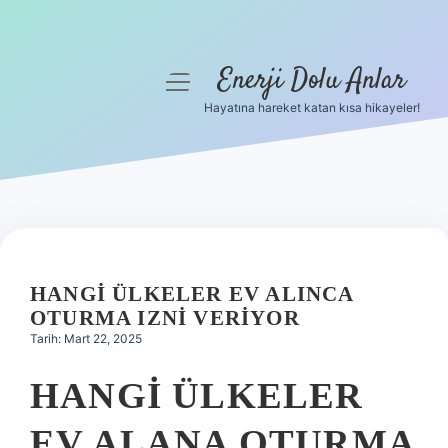
Enerji Dolu Anlar
menüyü
aç
Hayatına hareket katan kısa hikayeler!
Anasayfa
Gizlilik Politikası
Yasal Uyarı
Hakkımızda
HANGI ÜLKELER EV ALINCA
OTURMA IZNI VERIYOR
Tarih: Mart 22, 2025
HANGI ÜLKELER
EV ALANA OTURMA