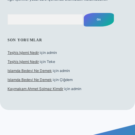
Arama
SON YORUMLAR
Teşhis Işlemi Nedir
için
admin
Teşhis Işlemi Nedir
için
Teke
Islamda Bedevi Ne Demek
için
admin
Islamda Bedevi Ne Demek
için
Çiğdem
Kaymakam Ahmet Solmaz Kimdir
için
admin
texper güncel giriş