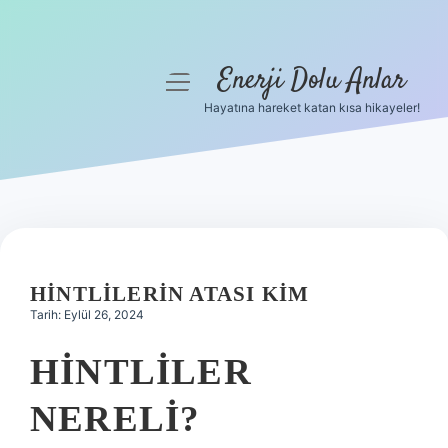
Enerji Dolu Anlar
menüyü
aç
Hayatına hareket katan kısa hikayeler!
Anasayfa
Gizlilik Politikası
Yasal Uyarı
Hakkımızda
HINTLILERIN ATASI KIM
Tarih: Eylül 26, 2024
HINTLILER
NERELI?