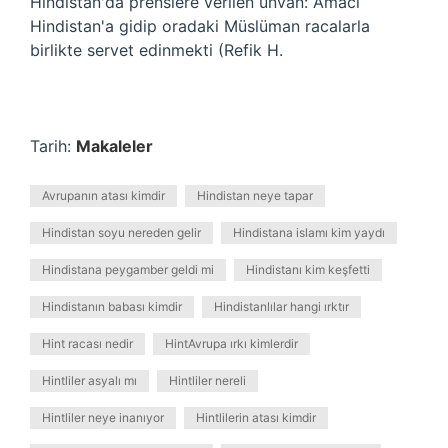
Hindistan'da prenslere verilen unvan: Amacı
Hindistan'a gidip oradaki Müslüman racalarla
birlikte servet edinmekti (Refik H.
Tarih:
Makaleler
Avrupanın atası kimdir
Hindistan neye tapar
Hindistan soyu nereden gelir
Hindistana islamı kim yaydı
Hindistana peygamber geldi mi
Hindistanı kim keşfetti
Hindistanın babası kimdir
Hindistanlılar hangi ırktır
Hint racası nedir
HintAvrupa ırkı kimlerdir
Hintliler asyalı mı
Hintliler nereli
Hintliler neye inanıyor
Hintlilerin atası kimdir