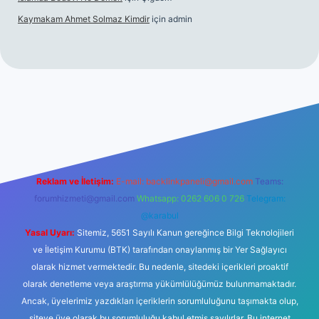
Kaymakam Ahmet Solmaz Kimdir
için
admin
etexper güncel giriş
Reklam ve İletişim:
E-mail:
backlinkpaneli@gmail.com
Teams:
forumhizmeti@gmail.com
Whatsapp: 0262 606 0 726
Telegram:
@karabul
Yasal Uyarı:
Sitemiz, 5651 Sayılı Kanun gereğince Bilgi Teknolojileri
ve İletişim Kurumu (BTK) tarafından onaylanmış bir Yer Sağlayıcı
olarak hizmet vermektedir. Bu nedenle, sitedeki içerikleri proaktif
olarak denetleme veya araştırma yükümlülüğümüz bulunmamaktadır.
Ancak, üyelerimiz yazdıkları içeriklerin sorumluluğunu taşımakta olup,
siteye üye olarak bu sorumluluğu kabul etmiş sayılırlar. Bu internet