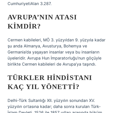
CumhuriyetiAlan 3.287.
AVRUPA’NIN ATASI
KIMDIR?
Cermen kabileleri, MÖ 3. yüzyıldan 9. yüzyıla kadar
şu anda Almanya, Avusturya, Bohemya ve
Germania’da yaşayan insanlar veya bu insanların
üyeleridir. Avrupa Hun İmparatorluğu’nun göçüyle
birlikte Cermen kabileleri de Avrupa’ya taşındı.
TÜRKLER HINDISTANI
KAÇ YIL YÖNETTI?
Delhi-Türk Sultanlığı XII. yüzyılın sonundan XV.
yüzyılın ortasına kadar; daha sonra kurulan Türk-
İslam Devleti, 1526 ile 1857 yılları arasında hüküm