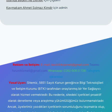
Islamda Bedevi Ne Demek
için
Çiğdem
Kaymakam Ahmet Solmaz Kimdir
için
admin
texper güncel giriş
Reklam ve İletişim:
E-mail:
backlinkpaneli@gmail.com
Teams:
forumhizmeti@gmail.com
Whatsapp: 0262 606 0 726
Telegram:
@karabul
Yasal Uyarı:
Sitemiz, 5651 Sayılı Kanun gereğince Bilgi Teknolojileri
ve İletişim Kurumu (BTK) tarafından onaylanmış bir Yer Sağlayıcı
olarak hizmet vermektedir. Bu nedenle, sitedeki içerikleri proaktif
olarak denetleme veya araştırma yükümlülüğümüz bulunmamaktadır.
Ancak, üyelerimiz yazdıkları içeriklerin sorumluluğunu taşımakta olup,