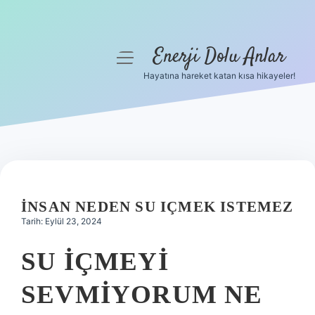
Enerji Dolu Anlar
menüyü
aç
Hayatına hareket katan kısa hikayeler!
Anasayfa
Gizlilik Politikası
Yasal Uyarı
Hakkımızda
İNSAN NEDEN SU IÇMEK ISTEMEZ
Tarih: Eylül 23, 2024
SU IÇMEYI
SEVMIYORUM NE