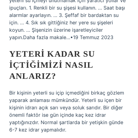
yeterli su içmeyi unutmamak için yaratıcı yollar ve
ipuçları. 1. Renkli bir su şişesi kullanın. … Saat başı
alarmlar ayarlayın. … 3. Şeffaf bir bardaktan su
için. … 4. Sık sık gittiğiniz her yere su şişeleri
koyun. … Şişenizin üzerine işaretleyiciler
yapın.Daha fazla makale…•19 Temmuz 2023
YETERI KADAR SU
IÇTIĞIMIZI NASIL
ANLARIZ?
Bir kişinin yeterli su içip içmediğini birkaç gözlem
yaparak anlaması mümkündür. Yeterli su içen bir
kişinin idrarı açık sarı veya soluk sarıdır. Bir diğer
önemli faktör ise gün içinde kaç kez idrar
yaptığınızdır. Normal şartlarda bir yetişkin günde
6-7 kez idrar yapmalıdır.