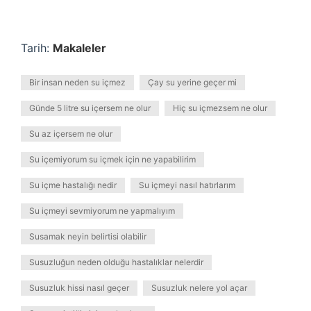
Tarih:
Makaleler
Bir insan neden su içmez
Çay su yerine geçer mi
Günde 5 litre su içersem ne olur
Hiç su içmezsem ne olur
Su az içersem ne olur
Su içemiyorum su içmek için ne yapabilirim
Su içme hastalığı nedir
Su içmeyi nasıl hatırlarım
Su içmeyi sevmiyorum ne yapmalıyım
Susamak neyin belirtisi olabilir
Susuzluğun neden olduğu hastalıklar nelerdir
Susuzluk hissi nasıl geçer
Susuzluk nelere yol açar