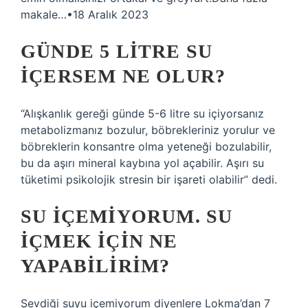
makale…•18 Aralık 2023
GÜNDE 5 LITRE SU
IÇERSEM NE OLUR?
“Alışkanlık gereği günde 5-6 litre su içiyorsanız
metabolizmanız bozulur, böbrekleriniz yorulur ve
böbreklerin konsantre olma yeteneği bozulabilir,
bu da aşırı mineral kaybına yol açabilir. Aşırı su
tüketimi psikolojik stresin bir işareti olabilir” dedi.
SU IÇEMIYORUM. SU
IÇMEK IÇIN NE
YAPABILIRIM?
Sevdiği suyu içemiyorum diyenlere Lokma’dan 7