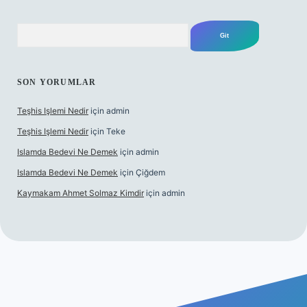
Arama
SON YORUMLAR
Teşhis Işlemi Nedir
için
admin
Teşhis Işlemi Nedir
için
Teke
Islamda Bedevi Ne Demek
için
admin
Islamda Bedevi Ne Demek
için
Çiğdem
Kaymakam Ahmet Solmaz Kimdir
için
admin
exper güncel giriş