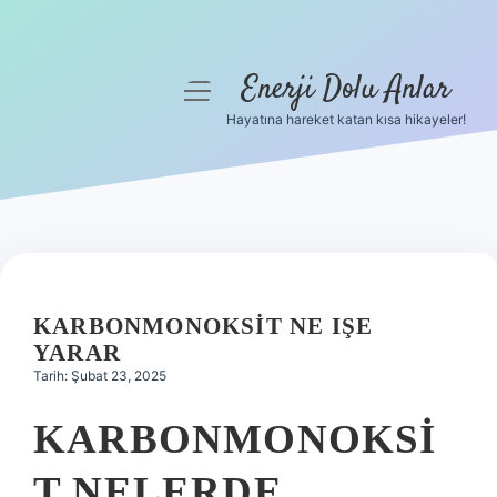
Enerji Dolu Anlar
menüyü
aç
Hayatına hareket katan kısa hikayeler!
Anasayfa
Gizlilik Politikası
Yasal Uyarı
Hakkımızda
KARBONMONOKSIT NE IŞE
YARAR
Tarih: Şubat 23, 2025
KARBONMONOKSI
T NELERDE