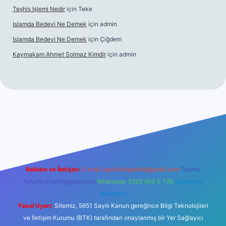
Teşhis Işlemi Nedir
için
Teke
Islamda Bedevi Ne Demek
için
admin
Islamda Bedevi Ne Demek
için
Çiğdem
Kaymakam Ahmet Solmaz Kimdir
için
admin
iş
Reklam ve İletişim:
E-mail:
backlinkpaneli@gmail.com
Teams:
forumhizmeti@gmail.com
Whatsapp: 0262 606 0 726
Telegram:
@karabul
Yasal Uyarı:
Sitemiz, 5651 Sayılı Kanun gereğince Bilgi Teknolojileri
ve İletişim Kurumu (BTK) tarafından onaylanmış bir Yer Sağlayıcı