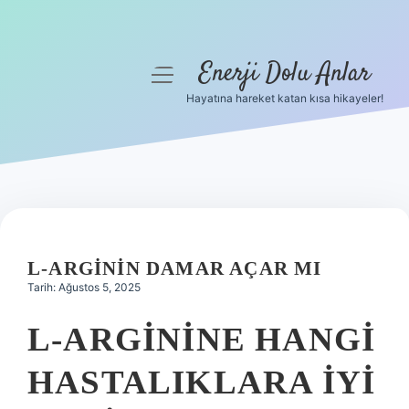
Enerji Dolu Anlar
menüyü
aç
Hayatına hareket katan kısa hikayeler!
Anasayfa
Gizlilik Politikası
Yasal Uyarı
Hakkımızda
L-ARGININ DAMAR AÇAR MI
Tarih: Ağustos 5, 2025
L-ARGININE HANGI
HASTALIKLARA IYI