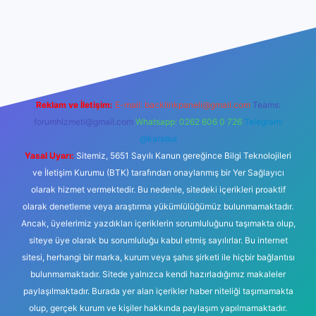
betexper güncel giriş
Reklam ve İletişim:
E-mail:
backlinkpaneli@gmail.com
Teams:
forumhizmeti@gmail.com
Whatsapp: 0262 606 0 726
Telegram:
@karabul
Yasal Uyarı:
Sitemiz, 5651 Sayılı Kanun gereğince Bilgi Teknolojileri
ve İletişim Kurumu (BTK) tarafından onaylanmış bir Yer Sağlayıcı
olarak hizmet vermektedir. Bu nedenle, sitedeki içerikleri proaktif
olarak denetleme veya araştırma yükümlülüğümüz bulunmamaktadır.
Ancak, üyelerimiz yazdıkları içeriklerin sorumluluğunu taşımakta olup,
siteye üye olarak bu sorumluluğu kabul etmiş sayılırlar. Bu internet
sitesi, herhangi bir marka, kurum veya şahıs şirketi ile hiçbir bağlantısı
bulunmamaktadır. Sitede yalnızca kendi hazırladığımız makaleler
paylaşılmaktadır. Burada yer alan içerikler haber niteliği taşımamakta
olup, gerçek kurum ve kişiler hakkında paylaşım yapılmamaktadır.