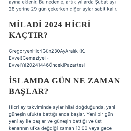
ayına eklenir. Bu nedenle, artık yıllarda Şubat ayı
28 yerine 29 gün çekerken diğer aylar sabit kalır.
MILADI 2024 HICRI
KAÇTIR?
GregoryenHicriGün230AyAralık (K.
Evvel)Cemaziye’l-
EvvelYıl20241446ÖncekiPazartesi
İSLAMDA GÜN NE ZAMAN
BAŞLAR?
Hicri ay takviminde aylar hilal doğduğunda, yani
güneşin ufukta battığı anda başlar. Yeni bir gün
yeni ay ile başlar ve güneşin battığı ve üst
kenarının ufka değdiği zaman 12:00 veya gece