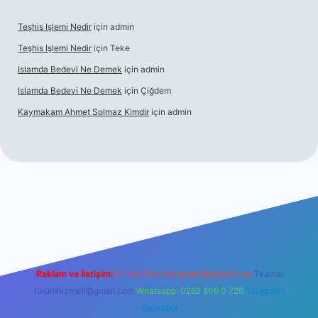
Teşhis Işlemi Nedir
için
admin
Teşhis Işlemi Nedir
için
Teke
Islamda Bedevi Ne Demek
için
admin
Islamda Bedevi Ne Demek
için
Çiğdem
Kaymakam Ahmet Solmaz Kimdir
için
admin
betexper güncel giriş
Reklam ve İletişim:
E-mail:
backlinkpaneli@gmail.com
Teams:
forumhizmeti@gmail.com
Whatsapp: 0262 606 0 726
Telegram:
@karabul