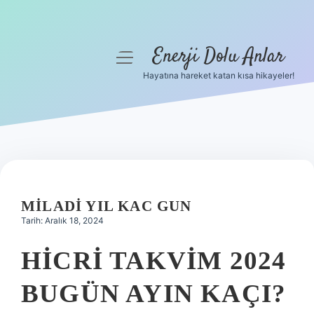
Enerji Dolu Anlar
menüyü
aç
Hayatına hareket katan kısa hikayeler!
Anasayfa
Gizlilik Politikası
Yasal Uyarı
Hakkımızda
MILADI YIL KAC GUN
Tarih: Aralık 18, 2024
HICRI TAKVIM 2024
BUGÜN AYIN KAÇI?