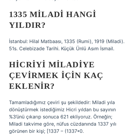
1335 MILADI HANGI
YILDIR?
İstanbul: Hilal Matbaası, 1335 (Rumi), 1919 (Miladi).
51s. Celebizade Tarihi. Küçük Ünlü Asım İsmail.
HICRIYI MILADIYE
ÇEVIRMEK IÇIN KAÇ
EKLENIR?
Tamamladığımız çeviri şu şekildedir: Miladi yıla
dönüştürmek istediğimiz Hicri yıldan bu sayının
%3’ünü çıkarıp sonuca 621 ekliyoruz. Örneğin;
Miladi takvime göre, nüfus cüzdanında 1337 yılı
görünen bir kişi; [1337 – (1337*0.