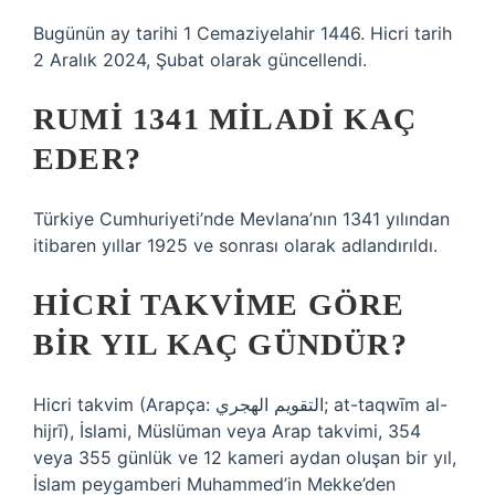
Bugünün ay tarihi 1 Cemaziyelahir 1446. Hicri tarih
2 Aralık 2024, Şubat olarak güncellendi.
RUMI 1341 MILADI KAÇ
EDER?
Türkiye Cumhuriyeti’nde Mevlana’nın 1341 yılından
itibaren yıllar 1925 ve sonrası olarak adlandırıldı.
HICRI TAKVIME GÖRE
BIR YIL KAÇ GÜNDÜR?
Hicri takvim (Arapça: التقويم الهجري; at-taqwīm al-
hijrī), İslami, Müslüman veya Arap takvimi, 354
veya 355 günlük ve 12 kameri aydan oluşan bir yıl,
İslam peygamberi Muhammed’in Mekke’den