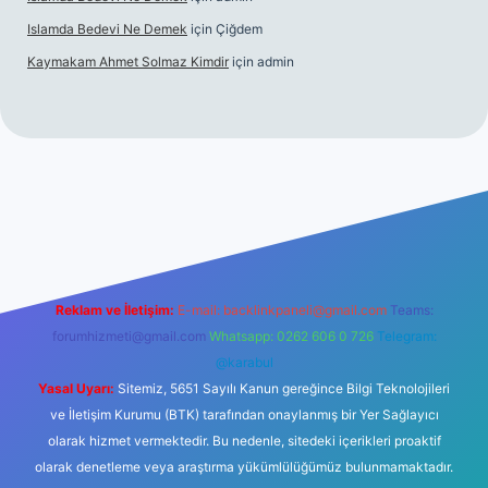
Islamda Bedevi Ne Demek
için
Çiğdem
Kaymakam Ahmet Solmaz Kimdir
için
admin
etexper güncel giriş
Reklam ve İletişim:
E-mail:
backlinkpaneli@gmail.com
Teams:
forumhizmeti@gmail.com
Whatsapp: 0262 606 0 726
Telegram:
@karabul
Yasal Uyarı:
Sitemiz, 5651 Sayılı Kanun gereğince Bilgi Teknolojileri
ve İletişim Kurumu (BTK) tarafından onaylanmış bir Yer Sağlayıcı
olarak hizmet vermektedir. Bu nedenle, sitedeki içerikleri proaktif
olarak denetleme veya araştırma yükümlülüğümüz bulunmamaktadır.