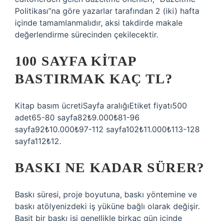
Politikası”na göre yazarlar tarafından 2 (iki) hafta
içinde tamamlanmalıdır, aksi takdirde makale
değerlendirme sürecinden çekilecektir.
100 SAYFA KITAP
BASTIRMAK KAÇ TL?
Kitap basım ücretiSayfa aralığıEtiket fiyatı500
adet65-80 sayfa82₺9.000₺81-96
sayfa92₺10.000₺97-112 sayfa102₺11.000₺113-128
sayfa112₺12.
BASKI NE KADAR SÜRER?
Baskı süresi, proje boyutuna, baskı yöntemine ve
baskı atölyenizdeki iş yüküne bağlı olarak değişir.
Basit bir baskı işi genellikle birkaç gün içinde