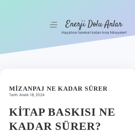
Enerji Dolu Anlar
menüyü
aç
Hayatına hareket katan kısa hikayeler!
Anasayfa
Gizlilik Politikası
Yasal Uyarı
Hakkımızda
MIZANPAJ NE KADAR SÜRER
Tarih: Aralık 18, 2024
KITAP BASKISI NE
KADAR SÜRER?