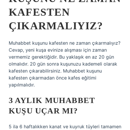
KAFESTEN
ÇIKARMALIYIZ?
Muhabbet kuşunu kafesten ne zaman çıkarmalıyız?
Cevap, yeni kuşa evinize alışması için zaman
vermemiz gerektiğidir. Bu yaklaşık en az 20 gün
olmalıdır. 20 gün sonra kuşunuzu kademeli olarak
kafesten çıkarabilirsiniz. Muhabbet kuşunu
kafesten çıkarmadan önce kafes eğitimi
yapılmalıdır.
3 AYLIK MUHABBET
KUŞU UÇAR MI?
5 ila 6 haftalıkken kanat ve kuyruk tüyleri tamamen