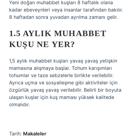
Yeni doğan muhabbet kuşları 8 haftalık olana
kadar ebeveynleri veya insanlar tarafından bakılır.
8 haftadan sonra yuvadan ayrılma zamanı gelir.
1.5 AYLIK MUHABBET
KUŞU NE YER?
1,5 aylık muhabbet kuşları yavaş yavaş yetişkin
mamasına alışmaya başlar. Tohum karışımları
tohumlar ve taze sebzelerle birlikte verilebilir.
Ayrıca uçma ve sosyalleşme gibi aktiviteler için
özgürlük yavaş yavaş verilebilir. Belirli bir boyuta
ulaşan kuşlar için kuş maması yüksek kalitede
olmalıdır.
Tarih:
Makaleler