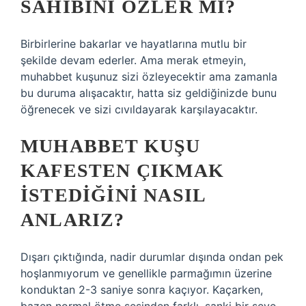
SAHIBINI ÖZLER MI?
Birbirlerine bakarlar ve hayatlarına mutlu bir
şekilde devam ederler. Ama merak etmeyin,
muhabbet kuşunuz sizi özleyecektir ama zamanla
bu duruma alışacaktır, hatta siz geldiğinizde bunu
öğrenecek ve sizi cıvıldayarak karşılayacaktır.
MUHABBET KUŞU
KAFESTEN ÇIKMAK
ISTEDIĞINI NASIL
ANLARIZ?
Dışarı çıktığında, nadir durumlar dışında ondan pek
hoşlanmıyorum ve genellikle parmağımın üzerine
konduktan 2-3 saniye sonra kaçıyor. Kaçarken,