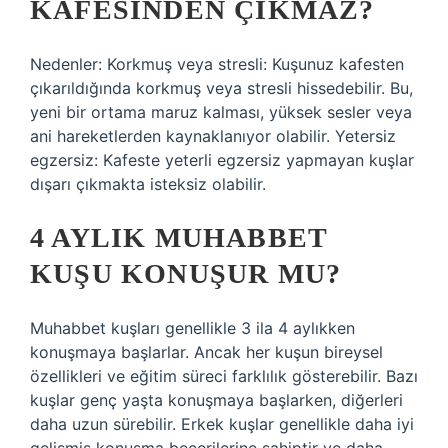
KAFESINDEN ÇIKMAZ?
Nedenler: Korkmuş veya stresli: Kuşunuz kafesten
çıkarıldığında korkmuş veya stresli hissedebilir. Bu,
yeni bir ortama maruz kalması, yüksek sesler veya
ani hareketlerden kaynaklanıyor olabilir. Yetersiz
egzersiz: Kafeste yeterli egzersiz yapmayan kuşlar
dışarı çıkmakta isteksiz olabilir.
4 AYLIK MUHABBET
KUŞU KONUŞUR MU?
Muhabbet kuşları genellikle 3 ila 4 aylıkken
konuşmaya başlarlar. Ancak her kuşun bireysel
özellikleri ve eğitim süreci farklılık gösterebilir. Bazı
kuşlar genç yaşta konuşmaya başlarken, diğerleri
daha uzun sürebilir. Erkek kuşlar genellikle daha iyi