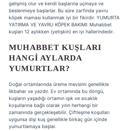
gelişmiş olur ve kendi başlarına uçmaya ve
beslenmeye başlarlar. Bu süre zarfında yavru
köpek maması kullanmak iyi bir fikirdir. YUMURTA
YATIRMA VE YAVRU KÖPEK BAKIMI: Muhabbet
kuşları 12 aylıkken (yetişkin) en iyi hallerindedir.
MUHABBET KUŞLARI
HANGI AYLARDA
YUMURTLAR?
Doğal ortamlarında üreme mevsimi genellikle
ilkbahar ve yazdır. Ev ortamında bu döngü,
kuşların yaşadığı ortamın ışık ve sıcaklık
koşullarına bağlı olarak yılın herhangi bir
zamanında gerçekleşebilir. Çiftleşme koşulları
uygunsa dişi kuş genellikle birkaç gün içinde
yumurtlamaya başlar.