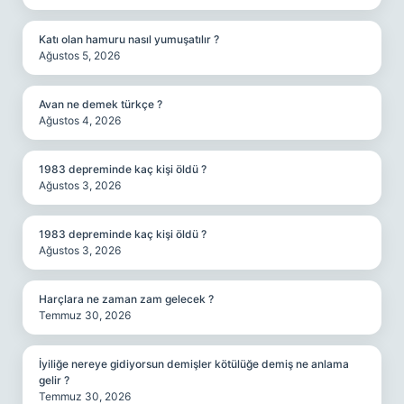
Katı olan hamuru nasıl yumuşatılır ?
Ağustos 5, 2026
Avan ne demek türkçe ?
Ağustos 4, 2026
1983 depreminde kaç kişi öldü ?
Ağustos 3, 2026
1983 depreminde kaç kişi öldü ?
Ağustos 3, 2026
Harçlara ne zaman zam gelecek ?
Temmuz 30, 2026
İyiliğe nereye gidiyorsun demişler kötülüğe demiş ne anlama
gelir ?
Temmuz 30, 2026