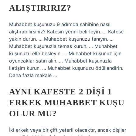
ALIŞTIRIRIZ?
Muhabbet kuşunuzu 9 adımda sahibine nasıl
alıştırabilirsiniz? Kafesin yerini belirleyin. … Kafese
yakın durun. … Muhabbet kuşunuzu tanıyın. …
Muhabbet kuşunuzla temas kurun. … Muhabbet
kuşunuzu elle besleyin. … Muhabbet kuşunuz için
oyuncaklar satın alın. … Muhabbet kuşunuzla
iletişim kurun. … Muhabbet kuşunuzu ödüllendirin.
Daha fazla makale …
AYNI KAFESTE 2 DIŞI 1
ERKEK MUHABBET KUŞU
OLUR MU?
İki erkek veya bir çift yeterli olacaktır, ancak dişiler