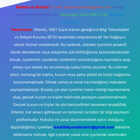
Reklam ve İletişim:
E-mail:
backlinkpaneli@gmail.com
Teams:
forumhizmeti@gmail.com
Whatsapp: 0262 606 0 726
Telegram:
@karabul
Yasal Uyarı:
Sitemiz, 5651 Sayılı Kanun gereğince Bilgi Teknolojileri
ve İletişim Kurumu (BTK) tarafından onaylanmış bir Yer Sağlayıcı
olarak hizmet vermektedir. Bu nedenle, sitedeki içerikleri proaktif
olarak denetleme veya araştırma yükümlülüğümüz bulunmamaktadır.
Ancak, üyelerimiz yazdıkları içeriklerin sorumluluğunu taşımakta olup,
siteye üye olarak bu sorumluluğu kabul etmiş sayılırlar. Bu internet
sitesi, herhangi bir marka, kurum veya şahıs şirketi ile hiçbir bağlantısı
bulunmamaktadır. Sitede yalnızca kendi hazırladığımız makaleler
paylaşılmaktadır. Burada yer alan içerikler haber niteliği taşımamakta
olup, gerçek kurum ve kişiler hakkında paylaşım yapılmamaktadır.
Gerçek kurum ve kişiler ile isim benzerlikleri tamamen tesadüfidir.
Sitemiz, kar amacı gütmeyen ve tamamen ücretsiz bir bilgi paylaşım
platformudur. Hukuka ve yasal düzenlemelere aykırı olduğunu
düşündüğünüz içerikleri,
backlinkpanelicomtr@gmail.com
adresine
bildirmeniz halinde, ilgili içerikler yasal süre içerisinde sitemizden