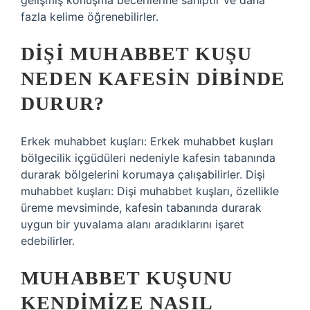
gelişmiş konuşma becerilerine sahiptir ve daha
fazla kelime öğrenebilirler.
DIŞI MUHABBET KUŞU
NEDEN KAFESIN DIBINDE
DURUR?
Erkek muhabbet kuşları: Erkek muhabbet kuşları
bölgecilik içgüdüleri nedeniyle kafesin tabanında
durarak bölgelerini korumaya çalışabilirler. Dişi
muhabbet kuşları: Dişi muhabbet kuşları, özellikle
üreme mevsiminde, kafesin tabanında durarak
uygun bir yuvalama alanı aradıklarını işaret
edebilirler.
MUHABBET KUŞUNU
KENDIMIZE NASIL