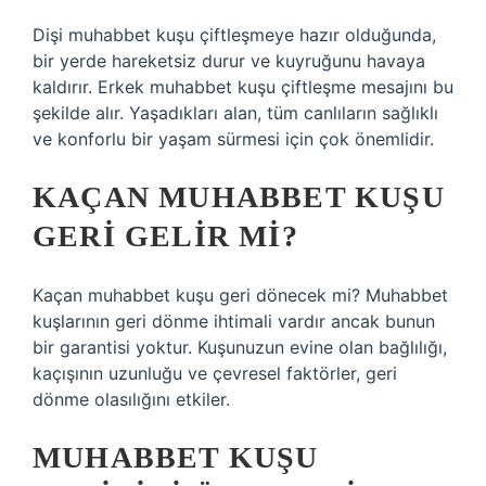
Dişi muhabbet kuşu çiftleşmeye hazır olduğunda,
bir yerde hareketsiz durur ve kuyruğunu havaya
kaldırır. Erkek muhabbet kuşu çiftleşme mesajını bu
şekilde alır. Yaşadıkları alan, tüm canlıların sağlıklı
ve konforlu bir yaşam sürmesi için çok önemlidir.
KAÇAN MUHABBET KUŞU
GERI GELIR MI?
Kaçan muhabbet kuşu geri dönecek mi? Muhabbet
kuşlarının geri dönme ihtimali vardır ancak bunun
bir garantisi yoktur. Kuşunuzun evine olan bağlılığı,
kaçışının uzunluğu ve çevresel faktörler, geri
dönme olasılığını etkiler.
MUHABBET KUŞU