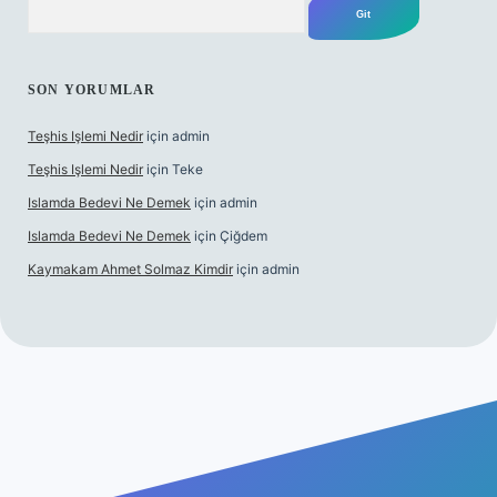
SON YORUMLAR
Teşhis Işlemi Nedir
için
admin
Teşhis Işlemi Nedir
için
Teke
Islamda Bedevi Ne Demek
için
admin
Islamda Bedevi Ne Demek
için
Çiğdem
Kaymakam Ahmet Solmaz Kimdir
için
admin
xper güncel giriş