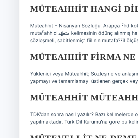
MÜTEAHHIT HANGI DI
Müteahhit – Nisanyan Sözlüğü. Arapça ˁhd kök
mutaˁahhid متعهّد kelimesinin ödünç alınmış halidir. Bu kelime, Arapça ˁahida عَهِدَ “düzenlenmiş,
sözleşmeli, sabitlenmiş” fiilinin mutafaˁˁil ölçüsü
MÜTEAHHIT FIRMA NE
Yüklenici veya Müteahhit; Sözleşme ve anlaşmad
yapmayı ve tamamlamayı üstlenen gerçek veya t
MÜTEAHHIT MÜTEAHHI
TDK’dan sonra nasıl yazılır? Bazı kelimelerde o
yapılmaktadır. Türk Dil Kurumu’na göre bu keli