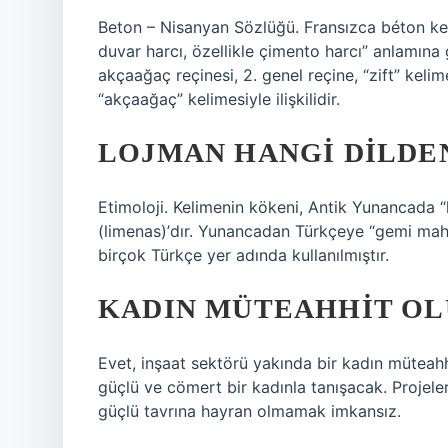
Beton – Nisanyan Sözlüğü. Fransızca béton kel
duvar harcı, özellikle çimento harcı” anlamına 
akçaağaç reçinesi, 2. genel reçine, “zift” kelim
“akçaağaç” kelimesiyle ilişkilidir.
LOJMAN HANGI DILDE
Etimoloji. Kelimenin kökeni, Antik Yunancada 
(limenas)’dır. Yunancadan Türkçeye “gemi mahal
birçok Türkçe yer adında kullanılmıştır.
KADIN MÜTEAHHIT OL
Evet, inşaat sektörü yakında bir kadın mütea
güçlü ve cömert bir kadınla tanışacak. Projele
güçlü tavrına hayran olmamak imkansız.