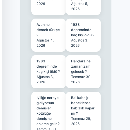
2026
Ağustos 5,
2026
Avan ne
1983
demek türkçe
depreminde
?
kaç kişi öldü ?
Ağustos 4,
Ağustos 3,
2026
2026
1983
Harçlara ne
depreminde
zaman zam
kaç kişi öldü ?
gelecek ?
Ağustos 3,
Temmuz 30,
2026
2026
İyiliğe nereye
Bal kabağı
gidiyorsun
bebeklerde
demişler
kabızlık yapar
kötülüğe
mı ?
demiş ne
Temmuz 29,
anlama gelir ?
2026
Temmuz 30,