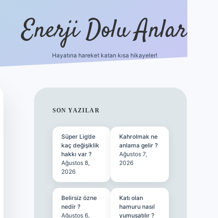
Enerji Dolu Anlar
Hayatına hareket katan kısa hikayeler!
betexper güncel giriş
SIDEBAR
SON YAZILAR
Süper Lig’de
Kahrolmak ne
kaç değişiklik
anlama gelir ?
hakkı var ?
Ağustos 7,
Ağustos 8,
2026
2026
Belirsiz özne
Katı olan
nedir ?
hamuru nasıl
Ağustos 6,
yumuşatılır ?