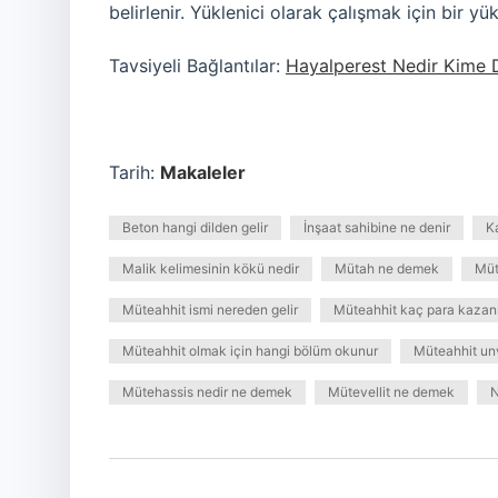
belirlenir. Yüklenici olarak çalışmak için bir yük
Tavsiyeli Bağlantılar:
Hayalperest Nedir Kime 
Tarih:
Makaleler
Beton hangi dilden gelir
İnşaat sahibine ne denir
K
Malik kelimesinin kökü nedir
Mütah ne demek
Müt
Müteahhit ismi nereden gelir
Müteahhit kaç para kazan
Müteahhit olmak için hangi bölüm okunur
Müteahhit un
Mütehassis nedir ne demek
Mütevellit ne demek
N