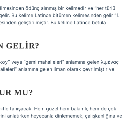
imesinden ödünç alınmış bir kelimedir ve “her türlü
gelir. Bu kelime Latince bitūmen kelimesinden gelir “1.
esinden geliştirilmiştir. Bu kelime Latince betula
N GELIR?
“koy” veya “gemi mahalleleri” anlamına gelen λιμένας
leleri” anlamına gelen liman olarak çevrilmiştir ve
UR MU?
hhitle tanışacak. Hem güzel hem bakımlı, hem de çok
rini anlatırken heyecanla dinlememek, çalışkanlığına ve