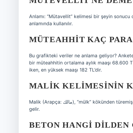
MÜTEVELLIT NE DEME
Anlamı: “Mütavellit” kelimesi bir şeyin sonucu
anlamında kullanılır.
MÜTEAHHIT KAÇ PARA
Bu grafikteki veriler ne anlama geliyor? Ankete 
bir müteahhitin ortalama aylık maaşı 68.600 T
iken, en yüksek maaşı 182 TL’dir.
MALIK KELIMESININ 
Malik (Arapça: مالك), “mülk” kökünden türemiş bir Arapça kelime olup “mülk sahibi olan” anlamına
gelir.
BETON HANGI DILDEN 