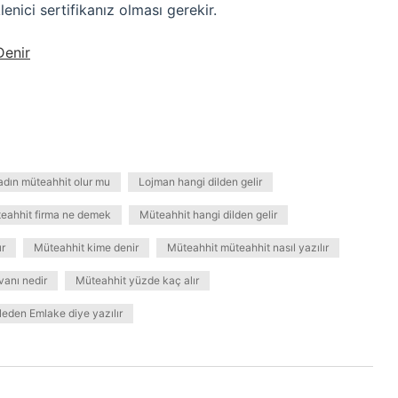
lenici sertifikanız olması gerekir.
Denir
adın müteahhit olur mu
Lojman hangi dilden gelir
eahhit firma ne demek
Müteahhit hangi dilden gelir
ır
Müteahhit kime denir
Müteahhit müteahhit nasıl yazılır
vanı nedir
Müteahhit yüzde kaç alır
eden Emlake diye yazılır