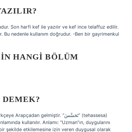
AZILIR?
. Son harfi kef ile yazılır ve kef ince telaffuz edilir.
ır. Bu nedenle kullanım doğrudur. -Ben bir gayrimenkul
IN HANGI BÖLÜM
E DEMEK?
an gelmiştir. “تَحَسَّسَ” (tehassesa)
anlamında kullanılır. Anlamı: “Uzman”ın, duygularını
ir şekilde etkilemesine izin veren duygusal olarak