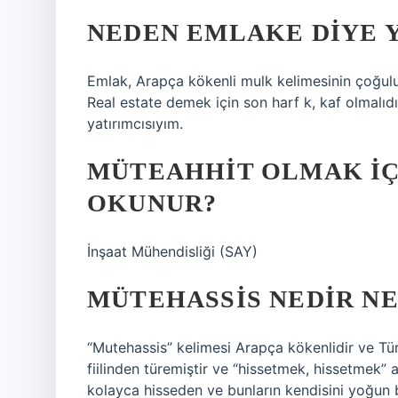
NEDEN EMLAKE DIYE Y
Emlak, Arapça kökenli mulk kelimesinin çoğuludur
Real estate demek için son harf k, kaf olmalıd
yatırımcısıyım.
MÜTEAHHIT OLMAK IÇ
OKUNUR?
İnşaat Mühendisliği (SAY)
MÜTEHASSIS NEDIR N
“Mutehassis” kelimesi Arapça kökenlidir ve Türkçeye Arapçad
fiilinden türemiştir ve “hissetmek, hissetmek” 
kolayca hisseden ve bunların kendisini yoğun b