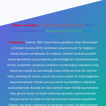
 giriş
Reklam ve İletişim:
E-mail:
backlinkpaneli@gmail.com
Teams:
forumhizmeti@gmail.com
Whatsapp: 0262 606 0 726
Telegram:
@karabul
Yasal Uyarı:
Sitemiz, 5651 Sayılı Kanun gereğince Bilgi Teknolojileri
ve İletişim Kurumu (BTK) tarafından onaylanmış bir Yer Sağlayıcı
olarak hizmet vermektedir. Bu nedenle, sitedeki içerikleri proaktif
olarak denetleme veya araştırma yükümlülüğümüz bulunmamaktadır.
Ancak, üyelerimiz yazdıkları içeriklerin sorumluluğunu taşımakta olup,
siteye üye olarak bu sorumluluğu kabul etmiş sayılırlar. Bu internet
sitesi, herhangi bir marka, kurum veya şahıs şirketi ile hiçbir bağlantısı
bulunmamaktadır. Sitede yalnızca kendi hazırladığımız makaleler
paylaşılmaktadır. Burada yer alan içerikler haber niteliği taşımamakta
olup, gerçek kurum ve kişiler hakkında paylaşım yapılmamaktadır.
Gerçek kurum ve kişiler ile isim benzerlikleri tamamen tesadüfidir.
Sitemiz, kar amacı gütmeyen ve tamamen ücretsiz bir bilgi paylaşım