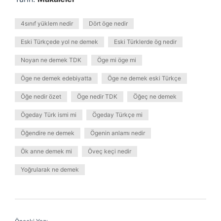
4sınıf yüklem nedir
Dört öge nedir
Eski Türkçede yol ne demek
Eski Türklerde ög nedir
Noyan ne demek TDK
Öge mi öge mi
Öge ne demek edebiyatta
Öge ne demek eski Türkçe
Öğe nedir özet
Öge nedir TDK
Öğeç ne demek
Ögeday Türk ismi mi
Ögeday Türkçe mi
Öğendire ne demek
Ögenin anlamı nedir
Ök anne demek mi
Öveç keçi nedir
Yoğrularak ne demek