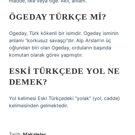
madde, ilke veya öğe. Akıl, anlam.
ÖGEDAY TÜRKÇE MI?
Ogeday, Türk kökenli bir isimdir. Ogeday isminin
anlamı “korkusuz savaşçı”dır. Alp Arslan’ın üç
oğlundan biri olan Ogeday, orduların başında
komutan olarak görev yapmıştır.
ESKI TÜRKÇEDE YOL NE
DEMEK?
Yol kelimesi Eski Türkçedeki “yolak” (yol, cadde)
kelimesinden gelmektedir.
Tarih:
Makaleler