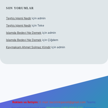
SON YORUMLAR
Teşhis Işlemi Nedir
için
admin
Teşhis Işlemi Nedir
için
Teke
Islamda Bedevi Ne Demek
için
admin
Islamda Bedevi Ne Demek
için
Çiğdem
Kaymakam Ahmet Solmaz Kimdir
için
admin
iriş
Reklam ve İletişim:
E-mail:
backlinkpaneli@gmail.com
Teams:
forumhizmeti@gmail.com
Whatsapp: 0262 606 0 726
Telegram: