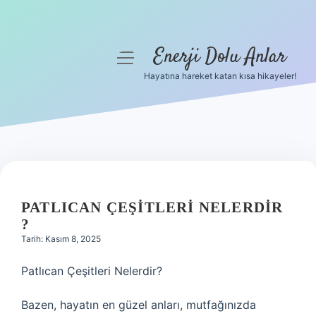
Enerji Dolu Anlar
menüyü
aç
Hayatına hareket katan kısa hikayeler!
Anasayfa
Gizlilik Politikası
Yasal Uyarı
Hakkımızda
PATLICAN ÇEŞITLERI NELERDIR
?
Tarih: Kasım 8, 2025
Patlıcan Çeşitleri Nelerdir?
Bazen, hayatın en güzel anları, mutfağınızda