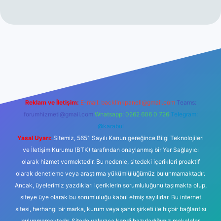
giriş
Reklam ve İletişim:
E-mail:
backlinkpaneli@gmail.com
Teams:
forumhizmeti@gmail.com
Whatsapp: 0262 606 0 726
Telegram:
@karabul
Yasal Uyarı:
Sitemiz, 5651 Sayılı Kanun gereğince Bilgi Teknolojileri
ve İletişim Kurumu (BTK) tarafından onaylanmış bir Yer Sağlayıcı
olarak hizmet vermektedir. Bu nedenle, sitedeki içerikleri proaktif
olarak denetleme veya araştırma yükümlülüğümüz bulunmamaktadır.
Ancak, üyelerimiz yazdıkları içeriklerin sorumluluğunu taşımakta olup,
siteye üye olarak bu sorumluluğu kabul etmiş sayılırlar. Bu internet
sitesi, herhangi bir marka, kurum veya şahıs şirketi ile hiçbir bağlantısı
bulunmamaktadır. Sitede yalnızca kendi hazırladığımız makaleler