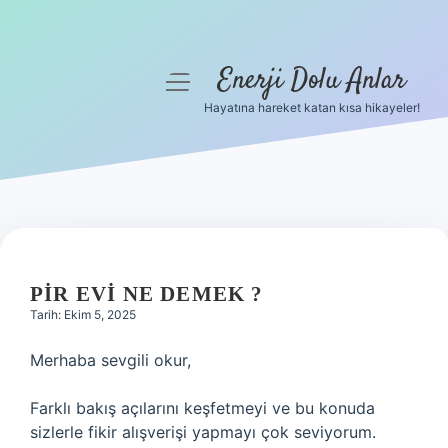
Enerji Dolu Anlar
menüyü
aç
Hayatına hareket katan kısa hikayeler!
Anasayfa
Gizlilik Politikası
Yasal Uyarı
Hakkımızda
PIR EVI NE DEMEK ?
Tarih: Ekim 5, 2025
Merhaba sevgili okur,
Farklı bakış açılarını keşfetmeyi ve bu konuda
sizlerle fikir alışverişi yapmayı çok seviyorum.