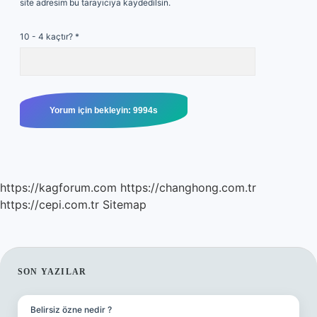
site adresim bu tarayıcıya kaydedilsin.
10 - 4 kaçtır?
*
https://kagforum.com
https://changhong.com.tr
https://cepi.com.tr
Sitemap
SIDEBAR
SON YAZILAR
Belirsiz özne nedir ?