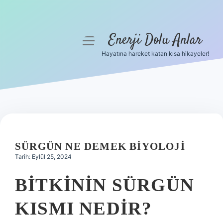
Enerji Dolu Anlar
menüyü
aç
Hayatına hareket katan kısa hikayeler!
Anasayfa
Gizlilik Politikası
Yasal Uyarı
Hakkımızda
SÜRGÜN NE DEMEK BIYOLOJI
Tarih: Eylül 25, 2024
BITKININ SÜRGÜN
KISMI NEDIR?