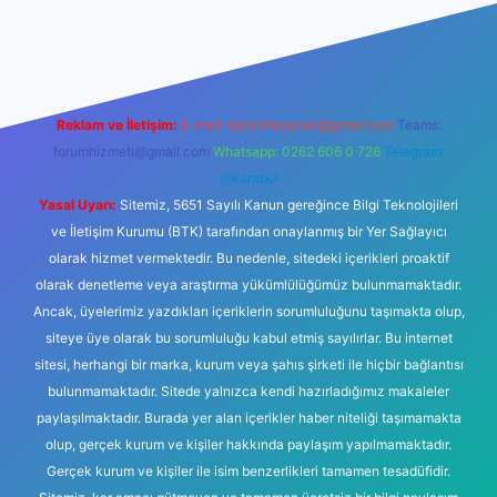
etexper güncel giriş
Reklam ve İletişim:
E-mail:
backlinkpaneli@gmail.com
Teams:
forumhizmeti@gmail.com
Whatsapp: 0262 606 0 726
Telegram:
@karabul
Yasal Uyarı:
Sitemiz, 5651 Sayılı Kanun gereğince Bilgi Teknolojileri
ve İletişim Kurumu (BTK) tarafından onaylanmış bir Yer Sağlayıcı
olarak hizmet vermektedir. Bu nedenle, sitedeki içerikleri proaktif
olarak denetleme veya araştırma yükümlülüğümüz bulunmamaktadır.
Ancak, üyelerimiz yazdıkları içeriklerin sorumluluğunu taşımakta olup,
siteye üye olarak bu sorumluluğu kabul etmiş sayılırlar. Bu internet
sitesi, herhangi bir marka, kurum veya şahıs şirketi ile hiçbir bağlantısı
bulunmamaktadır. Sitede yalnızca kendi hazırladığımız makaleler
paylaşılmaktadır. Burada yer alan içerikler haber niteliği taşımamakta
olup, gerçek kurum ve kişiler hakkında paylaşım yapılmamaktadır.
Gerçek kurum ve kişiler ile isim benzerlikleri tamamen tesadüfidir.