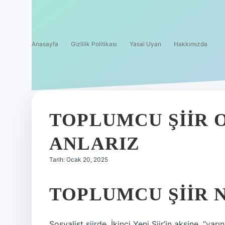
Anasayfa
Gizlilik Politikası
Yasal Uyarı
Hakkımızda
TOPLUMCU ŞIIR 
ANLARIZ
Tarih: Ocak 20, 2025
TOPLUMCU ŞIIR N
Sosyalist şiirde, İkinci Yeni Şiir’in aksine, “ya