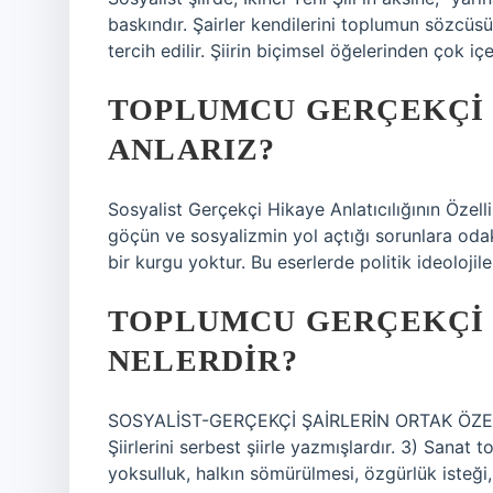
baskındır. Şairler kendilerini toplumun sözcüsü 
tercih edilir. Şiirin biçimsel öğelerinden çok i
TOPLUMCU GERÇEKÇI 
ANLARIZ?
Sosyalist Gerçekçi Hikaye Anlatıcılığının Özelli
göçün ve sosyalizmin yol açtığı sorunlara odak
bir kurgu yoktur. Bu eserlerde politik ideolojil
TOPLUMCU GERÇEKÇI 
NELERDIR?
SOSYALİST-GERÇEKÇİ ŞAİRLERİN ORTAK ÖZELLİK
Şiirlerini serbest şiirle yazmışlardır. 3) Sanat 
yoksulluk, halkın sömürülmesi, özgürlük isteği, 