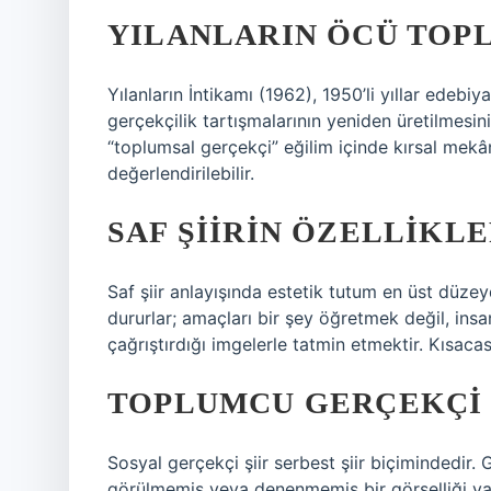
YILANLARIN ÖCÜ TOP
Yılanların İntikamı (1962), 1950’li yıllar edebi
gerçekçilik tartışmalarının yeniden üretilmesin
“toplumsal gerçekçi” eğilim içinde kırsal mekân
değerlendirilebilir.
SAF ŞIIRIN ÖZELLIKL
Saf şiir anlayışında estetik tutum en üst düzey
dururlar; amaçları bir şey öğretmek değil, insan
çağrıştırdığı imgelerle tatmin etmektir. Kısacas
TOPLUMCU GERÇEKÇI Ş
Sosyal gerçekçi şiir serbest şiir biçimindedir. G
görülmemiş veya denenmemiş bir görselliği yans