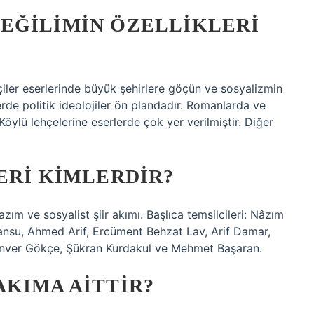
EĞILIMIN ÖZELLIKLERI
çiler eserlerinde büyük şehirlere göçün ve sosyalizmin
erde politik ideolojiler ön plandadır. Romanlarda ve
öylü lehçelerine eserlerde çok yer verilmiştir. Diğer
ERI KIMLERDIR?
azım ve sosyalist şiir akımı. Başlıca temsilcileri: Nâzım
Kansu, Ahmed Arif, Ercüment Behzat Lav, Arif Damar,
Enver Gökçe, Şükran Kurdakul ve Mehmet Başaran.
KIMA AITTIR?