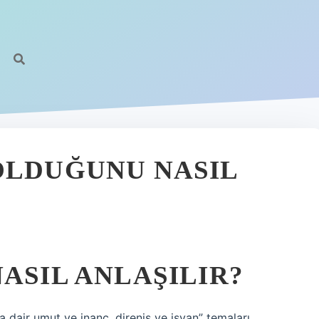
OLDUĞUNU NASIL
ASIL ANLAŞILIR?
rına dair umut ve inanç, direniş ve isyan” temaları