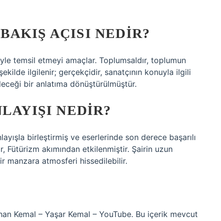
AKIŞ AÇISI NEDIR?
yle temsil etmeyi amaçlar. Toplumsaldır, toplumun
ekilde ilgilenir; gerçekçidir, sanatçının konuyla ilgili
leceği bir anlatıma dönüştürülmüştür.
LAYIŞI NEDIR?
nlayışla birleştirmiş ve eserlerinde son derece başarılı
air, Fütürizm akımından etkilenmiştir. Şairin uzun
bir manzara atmosferi hissedilebilir.
rhan Kemal – Yaşar Kemal – YouTube. Bu içerik mevcut