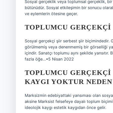
Sosyal gerçeklik veya toplumsal gerçeklik, bir 
bütünüdür. Sosyal etkileşimin bir sonucu olarak
ve eylemlerin ötesine geçer.
TOPLUMCU GERÇEKÇI 
Sosyal gerçekçi şiir serbest şiir biçimindedir. G
görülmemiş veya denenmemiş bir görselliği yans
içindir. Sanatçı toplumu aynı şekilde yansıtı
fazla öğe…•5 Nisan 2022
TOPLUMCU GERÇEKÇI 
KAYGI YOKTUR NEDEN
Marksizmin edebiyattaki yansıması olan sosyali
aksine Marksist felsefeye dayalı toplum biçimin
ideolojik kaygı estetik kaygıdan önce gelir.