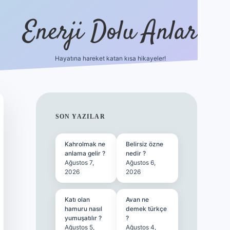
Enerji Dolu Anlar
Hayatına hareket katan kısa hikayeler!
betexper güncel giriş
SIDEBAR
SON YAZILAR
Kahrolmak ne
Belirsiz özne
anlama gelir ?
nedir ?
Ağustos 7,
Ağustos 6,
2026
2026
Katı olan
Avan ne
hamuru nasıl
demek türkçe
yumuşatılır ?
?
Ağustos 5,
Ağustos 4,