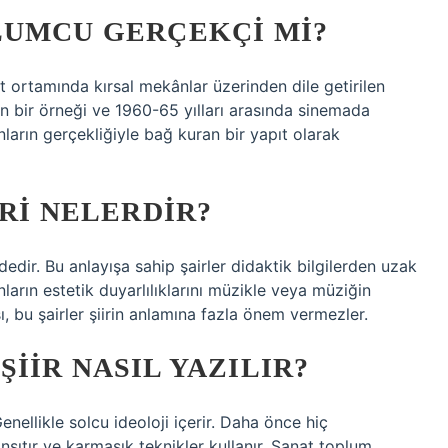
LUMCU GERÇEKÇI MI?
yat ortamında kırsal mekânlar üzerinden dile getirilen
in bir örneği ve 1960-65 yılları arasında sinemada
ların gerçekliğiyle bağ kuran bir yapıt olarak
ERI NELERDIR?
dedir. Bu anlayışa sahip şairler didaktik bilgilerden uzak
ların estetik duyarlılıklarını müzikle veya müziğin
ı, bu şairler şiirin anlamına fazla önem vermezler.
IIR NASIL YAZILIR?
enellikle solcu ideoloji içerir. Daha önce hiç
ıtır ve karmaşık teknikler kullanır. Sanat toplum