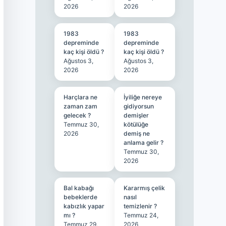
2026
2026
1983
1983
depreminde
depreminde
kaç kişi öldü ?
kaç kişi öldü ?
Ağustos 3,
Ağustos 3,
2026
2026
Harçlara ne
İyiliğe nereye
zaman zam
gidiyorsun
gelecek ?
demişler
Temmuz 30,
kötülüğe
2026
demiş ne
anlama gelir ?
Temmuz 30,
2026
Bal kabağı
Kararmış çelik
bebeklerde
nasıl
kabızlık yapar
temizlenir ?
mı ?
Temmuz 24,
Temmuz 29,
2026