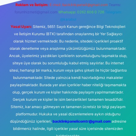
Reklam ve İletişim:
E-mail:
backlinkpaneli@gmail.com
Teams:
forumhizmeti@gmail.com
Whatsapp: 0262 606 0 726
Telegram:
@karabul
Yasal Uyarı:
Sitemiz, 5651 Sayılı Kanun gereğince Bilgi Teknolojileri
ve İletişim Kurumu (BTK) tarafından onaylanmış bir Yer Sağlayıcı
olarak hizmet vermektedir. Bu nedenle, sitedeki içerikleri proaktif
olarak denetleme veya araştırma yükümlülüğümüz bulunmamaktadır.
Ancak, üyelerimiz yazdıkları içeriklerin sorumluluğunu taşımakta olup,
siteye üye olarak bu sorumluluğu kabul etmiş sayılırlar. Bu internet
sitesi, herhangi bir marka, kurum veya şahıs şirketi ile hiçbir bağlantısı
bulunmamaktadır. Sitede yalnızca kendi hazırladığımız makaleler
paylaşılmaktadır. Burada yer alan içerikler haber niteliği taşımamakta
olup, gerçek kurum ve kişiler hakkında paylaşım yapılmamaktadır.
Gerçek kurum ve kişiler ile isim benzerlikleri tamamen tesadüfidir.
Sitemiz, kar amacı gütmeyen ve tamamen ücretsiz bir bilgi paylaşım
platformudur. Hukuka ve yasal düzenlemelere aykırı olduğunu
düşündüğünüz içerikleri,
backlinkpanelicomtr@gmail.com
adresine
bildirmeniz halinde, ilgili içerikler yasal süre içerisinde sitemizden
kaldırılacaktır.