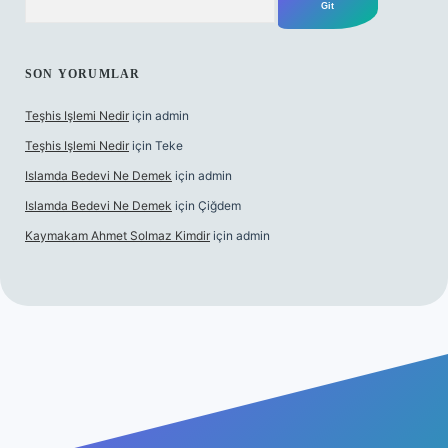
SON YORUMLAR
Teşhis Işlemi Nedir
için
admin
Teşhis Işlemi Nedir
için
Teke
Islamda Bedevi Ne Demek
için
admin
Islamda Bedevi Ne Demek
için
Çiğdem
Kaymakam Ahmet Solmaz Kimdir
için
admin
etexper güncel giriş