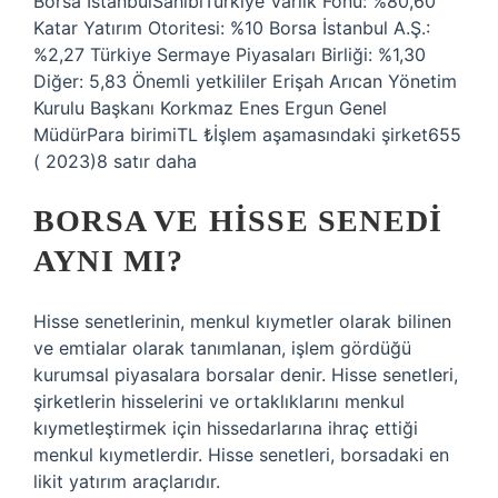
Borsa İstanbulSahibiTürkiye Varlık Fonu: %80,60
Katar Yatırım Otoritesi: %10 Borsa İstanbul A.Ş.:
%2,27 Türkiye Sermaye Piyasaları Birliği: %1,30
Diğer: 5,83 Önemli yetkililer Erişah Arıcan Yönetim
Kurulu Başkanı Korkmaz Enes Ergun Genel
MüdürPara birimiTL ₺İşlem aşamasındaki şirket655
( 2023)8 satır daha
BORSA VE HISSE SENEDI
AYNI MI?
Hisse senetlerinin, menkul kıymetler olarak bilinen
ve emtialar olarak tanımlanan, işlem gördüğü
kurumsal piyasalara borsalar denir. Hisse senetleri,
şirketlerin hisselerini ve ortaklıklarını menkul
kıymetleştirmek için hissedarlarına ihraç ettiği
menkul kıymetlerdir. Hisse senetleri, borsadaki en
likit yatırım araçlarıdır.