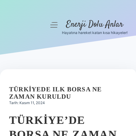
Enerji Dolu Anlar
menüyü
aç
Hayatına hareket katan kısa hikayeler!
Anasayfa
Gizlilik Politikası
Yasal Uyarı
Hakkımızda
TÜRKIYEDE ILK BORSA NE
ZAMAN KURULDU
Tarih: Kasım 11, 2024
TÜRKIYE’DE
BORSA NE ZAMAN