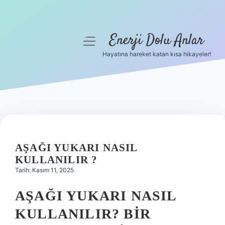
Enerji Dolu Anlar
menüyü
aç
Hayatına hareket katan kısa hikayeler!
Anasayfa
Gizlilik Politikası
Yasal Uyarı
Hakkımızda
AŞAĞI YUKARI NASIL
KULLANILIR ?
Tarih: Kasım 11, 2025
AŞAĞI YUKARI NASIL
KULLANILIR? BIR