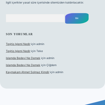
ilgili içerikler yasal süre içerisinde sitemizden kaldırılacaktır.
Arama
SON YORUMLAR
Teşhis Işlemi Nedir
için
admin
Teşhis Işlemi Nedir
için
Teke
Islamda Bedevi Ne Demek
için
admin
Islamda Bedevi Ne Demek
için
Çiğdem
Kaymakam Ahmet Solmaz Kimdir
için
admin
ş