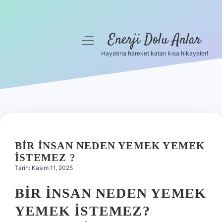
Enerji Dolu Anlar
menüyü
aç
Hayatına hareket katan kısa hikayeler!
Anasayfa
Gizlilik Politikası
Yasal Uyarı
Hakkımızda
BIR INSAN NEDEN YEMEK YEMEK
ISTEMEZ ?
Tarih: Kasım 11, 2025
BIR İNSAN NEDEN YEMEK
YEMEK İSTEMEZ?