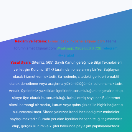
iş
Reklam ve İletişim:
E-mail:
backlinkpaneli@gmail.com
Teams:
forumhizmeti@gmail.com
Whatsapp: 0262 606 0 726
Telegram:
@karabul
Yasal Uyarı:
Sitemiz, 5651 Sayılı Kanun gereğince Bilgi Teknolojileri
ve İletişim Kurumu (BTK) tarafından onaylanmış bir Yer Sağlayıcı
olarak hizmet vermektedir. Bu nedenle, sitedeki içerikleri proaktif
olarak denetleme veya araştırma yükümlülüğümüz bulunmamaktadır.
Ancak, üyelerimiz yazdıkları içeriklerin sorumluluğunu taşımakta olup,
siteye üye olarak bu sorumluluğu kabul etmiş sayılırlar. Bu internet
sitesi, herhangi bir marka, kurum veya şahıs şirketi ile hiçbir bağlantısı
bulunmamaktadır. Sitede yalnızca kendi hazırladığımız makaleler
paylaşılmaktadır. Burada yer alan içerikler haber niteliği taşımamakta
olup, gerçek kurum ve kişiler hakkında paylaşım yapılmamaktadır.