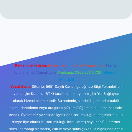
etexper güncel giriş
Reklam ve İletişim:
E-mail:
backlinkpaneli@gmail.com
Teams:
forumhizmeti@gmail.com
Whatsapp: 0262 606 0 726
Telegram:
@karabul
Yasal Uyarı:
Sitemiz, 5651 Sayılı Kanun gereğince Bilgi Teknolojileri
ve İletişim Kurumu (BTK) tarafından onaylanmış bir Yer Sağlayıcı
olarak hizmet vermektedir. Bu nedenle, sitedeki içerikleri proaktif
olarak denetleme veya araştırma yükümlülüğümüz bulunmamaktadır.
Ancak, üyelerimiz yazdıkları içeriklerin sorumluluğunu taşımakta olup,
siteye üye olarak bu sorumluluğu kabul etmiş sayılırlar. Bu internet
sitesi, herhangi bir marka, kurum veya şahıs şirketi ile hiçbir bağlantısı