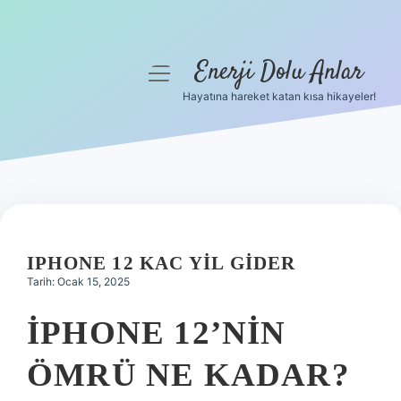
Enerji Dolu Anlar
menüyü
aç
Hayatına hareket katan kısa hikayeler!
Anasayfa
Gizlilik Politikası
Yasal Uyarı
Hakkımızda
IPHONE 12 KAC YIL GIDER
Tarih: Ocak 15, 2025
IPHONE 12’NIN
ÖMRÜ NE KADAR?