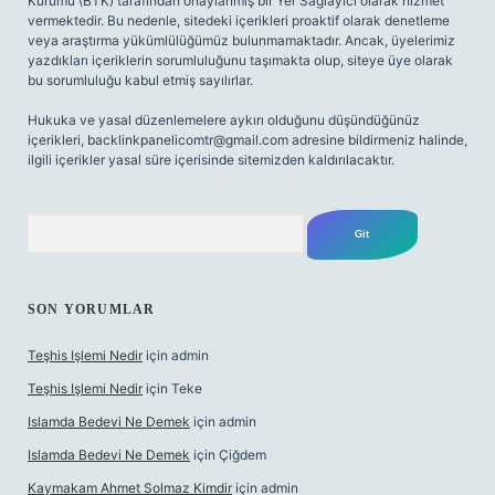
Kurumu (BTK) tarafından onaylanmış bir Yer Sağlayıcı olarak hizmet
vermektedir. Bu nedenle, sitedeki içerikleri proaktif olarak denetleme
veya araştırma yükümlülüğümüz bulunmamaktadır. Ancak, üyelerimiz
yazdıkları içeriklerin sorumluluğunu taşımakta olup, siteye üye olarak
bu sorumluluğu kabul etmiş sayılırlar.
Hukuka ve yasal düzenlemelere aykırı olduğunu düşündüğünüz
içerikleri,
backlinkpanelicomtr@gmail.com
adresine bildirmeniz halinde,
ilgili içerikler yasal süre içerisinde sitemizden kaldırılacaktır.
Arama
SON YORUMLAR
Teşhis Işlemi Nedir
için
admin
Teşhis Işlemi Nedir
için
Teke
Islamda Bedevi Ne Demek
için
admin
Islamda Bedevi Ne Demek
için
Çiğdem
Kaymakam Ahmet Solmaz Kimdir
için
admin