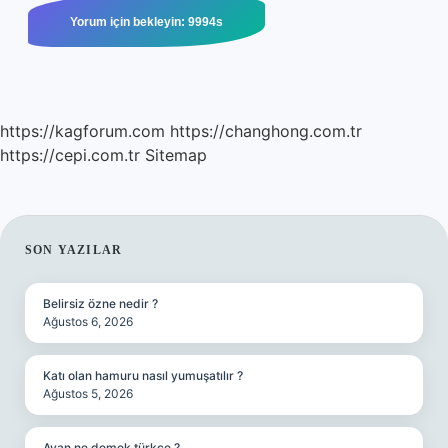
https://kagforum.com
https://changhong.com.tr
https://cepi.com.tr
Sitemap
SIDEBAR
SON YAZILAR
Belirsiz özne nedir ?
Ağustos 6, 2026
Katı olan hamuru nasıl yumuşatılır ?
Ağustos 5, 2026
Avan ne demek türkçe ?