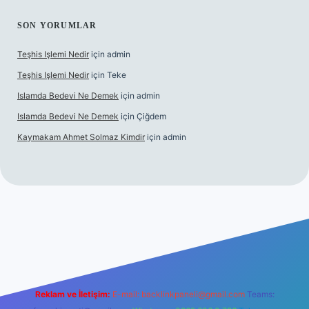
SON YORUMLAR
Teşhis Işlemi Nedir
için
admin
Teşhis Işlemi Nedir
için
Teke
Islamda Bedevi Ne Demek
için
admin
Islamda Bedevi Ne Demek
için
Çiğdem
Kaymakam Ahmet Solmaz Kimdir
için
admin
etexper güncel giriş
Reklam ve İletişim:
E-mail:
backlinkpaneli@gmail.com
Teams: