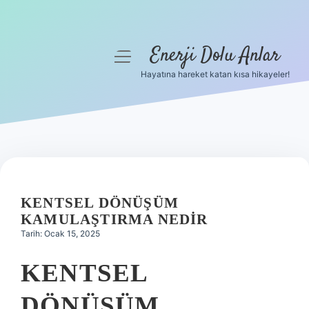
Enerji Dolu Anlar
menüyü
aç
Hayatına hareket katan kısa hikayeler!
Anasayfa
Gizlilik Politikası
Yasal Uyarı
Hakkımızda
KENTSEL DÖNÜŞÜM
KAMULAŞTIRMA NEDIR
Tarih: Ocak 15, 2025
KENTSEL
DÖNÜŞÜM