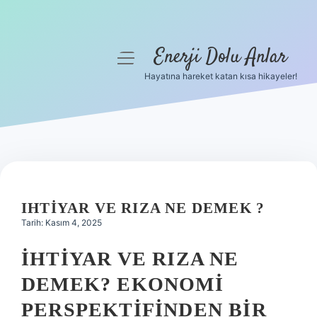
Enerji Dolu Anlar
menüyü
aç
Hayatına hareket katan kısa hikayeler!
Anasayfa
Gizlilik Politikası
Yasal Uyarı
Hakkımızda
IHTIYAR VE RIZA NE DEMEK ?
Tarih: Kasım 4, 2025
İHTIYAR VE RIZA NE
DEMEK? EKONOMI
PERSPEKTIFINDEN BIR