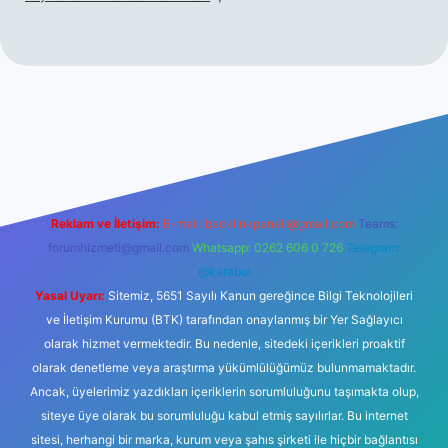
iş
Reklam ve İletişim:
E-mail:
backlinkpaneli@gmail.com
Teams:
forumhizmeti@gmail.com
Whatsapp: 0262 606 0 726
Telegram:
@karabul
Yasal Uyarı:
Sitemiz, 5651 Sayılı Kanun gereğince Bilgi Teknolojileri
ve İletişim Kurumu (BTK) tarafından onaylanmış bir Yer Sağlayıcı
olarak hizmet vermektedir. Bu nedenle, sitedeki içerikleri proaktif
olarak denetleme veya araştırma yükümlülüğümüz bulunmamaktadır.
Ancak, üyelerimiz yazdıkları içeriklerin sorumluluğunu taşımakta olup,
siteye üye olarak bu sorumluluğu kabul etmiş sayılırlar. Bu internet
sitesi, herhangi bir marka, kurum veya şahıs şirketi ile hiçbir bağlantısı